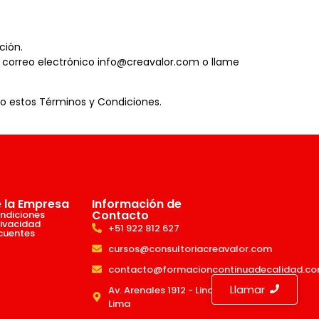
ción.
l correo electrónico
info@creavalor.com
o llame
ado estos Términos y Condiciones.
e la Empresa
Información de
Contacto
ndiciones
rivacidad
+51 922 812 627
cuentes
cursos@consultoriacreavalor.com
contacto@formacioncontinuadecalidad.c
Llamar
Av. Arenales 1912 - Lince,
Lima