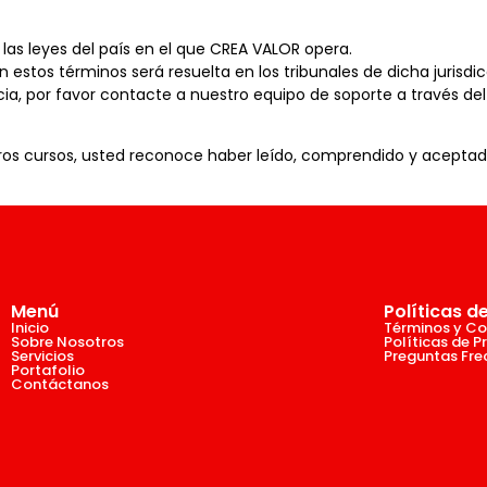
las leyes del país en el que CREA VALOR opera.
 estos términos será resuelta en los tribunales de dicha jurisdic
cia, por favor contacte a nuestro equipo de soporte a través de
uestros cursos, usted reconoce haber leído, comprendido y acept
Menú
Políticas d
Inicio
Términos y Co
Sobre Nosotros
Políticas de P
Servicios
Preguntas Fre
Portafolio
Contáctanos